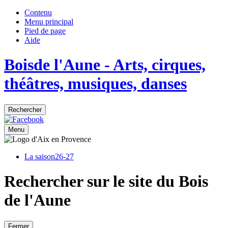
Contenu
Menu principal
Pied de page
Aide
Bois
de
l'Aune
- Arts, cirques,
théâtres, musiques, danses
Rechercher
Menu
La saison
26-27
Rechercher sur le site du Bois
de l'Aune
Fermer