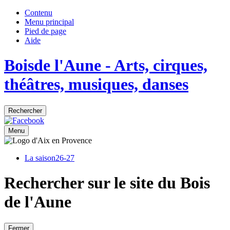
Contenu
Menu principal
Pied de page
Aide
Bois
de
l'Aune
- Arts, cirques,
théâtres, musiques, danses
Rechercher
Menu
La saison
26-27
Rechercher sur le site du Bois
de l'Aune
Fermer