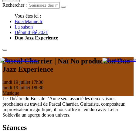
Rechercher :
Vous êtes ici :
Boisdelaune.fr
La saison
Début d’été 2021
Duo Jazz Experience
Pascal Charrier | Naï No production
Duo
Jazz Experience
lundi 19 juillet
17h30
lundi 19 juillet
18h30
Musique
Le Théâtre du Bois de l’Aune sera associé les deux saisons
prochaines au travail de Pascal Charrier. Guitariste, compositeur,
improvisateur magnifique, il nous offre ici en duo avec Leïla
Soldevila un aperçu de son univers.
Séances