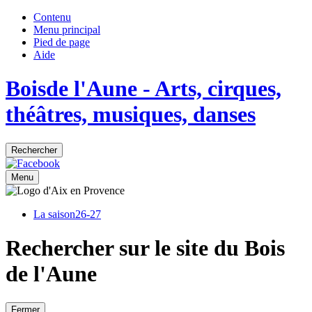
Contenu
Menu principal
Pied de page
Aide
Bois
de
l'Aune
- Arts, cirques,
théâtres, musiques, danses
Rechercher
Menu
La saison
26-27
Rechercher sur le site du Bois
de l'Aune
Fermer