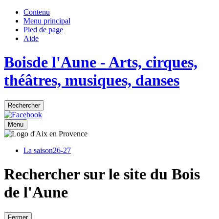
Contenu
Menu principal
Pied de page
Aide
Bois
de
l'Aune
- Arts, cirques,
théâtres, musiques, danses
Rechercher
Menu
La saison
26-27
Rechercher sur le site du Bois
de l'Aune
Fermer