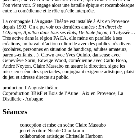
l’on vient voir. S’engage alors une bataille épique et rocambolesque
entre la comédienne et le rôle qu’elle interprète.
La compagnie L’Auguste Théâtre est installée à Aix en Provence
depuis 1993. On a pu voir ces dernières années :
En direct de
l’Olympe
,
Apollon dans tous ses états
,
De toute façon
,
L’Odyssée
…
Très active dans la région PACA, elle mène en parallèle à ses
créations, un travail d’action culturelle avec des publics très divers
(scolaires, personnes en situation de handicap, adultes-amateurs,
parents-enfants…). Clown avec Yves Quinio, danseuse avec
Geneviève Sorin, Edwige Wood, comédienne avec Carlo Boso,
André Neyton, Claire Massabo en assure la direction, signe les
mises en scène des spectacles, conjuguant exigence artistique, plaisir
du jeu et adresse directe au public.
production l’Auguste théâtre
Coproduction 3BisF et Bois de l’Aune - Aix-en-Provence, La
Distillerie - Aubagne
Séances
conception et mise en scène Claire Massabo
jeu et écriture Nicole Choukroun
collaboration artistique Christelle Harbonn