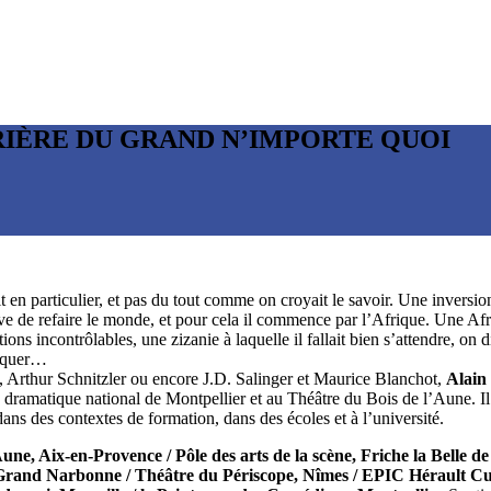
RIÈRE DU GRAND N’IMPORTE QUOI
t en particulier, et pas du tout comme on croyait le savoir. Une inversi
ve de refaire le monde, et pour cela il commence par l’Afrique. Une Afri
tions incontrôlables, une zizanie à laquelle il fallait bien s’attendre, on
arquer…
 Arthur Schnitzler ou encore J.D. Salinger et Maurice Blanchot,
Alain
dramatique national de Montpellier et au Théâtre du Bois de l’Aune. Il es
dans des contextes de formation, dans des écoles et à l’université.
une, Aix-en-Provence / Pôle des arts de la scène, Friche la Belle d
 Grand Narbonne / Théâtre du Périscope, Nîmes / EPIC Hérault Cu