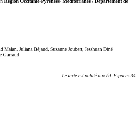
en
Région Occitanie-Pyrénées- Méditerranée / Département de
id Malan, Juliana Béjaud, Suzanne Joubert, Jesshuan Diné
se Garraud
Le texte est publié aux éd. Espaces 34