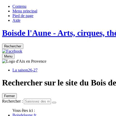
Contenu
Menu principal
Pied de page
Aide
Bois
de
l'Aune
- Arts, cirques, t
Rechercher
Menu
La saison
26-27
Rechercher sur le site du Bois d
Fermer
Rechercher :
Vous êtes ici :
Boisdelaune.fr