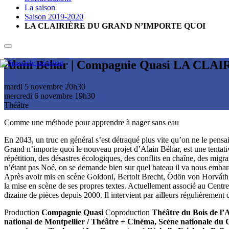
La saison
Saison 2019-2020
LA CLAIRIÈRE DU GRAND N’IMPORTE QUOI
Alain Béhar | Compagnie Quasi
LA CLAI
mardi 5 novembre
20h30
mercredi 6 novembre
19h30
Théâtre
Comme une méthode pour apprendre à nager sans eau
En 2043, un truc en général s’est détraqué plus vite qu’on ne le pensai
Grand n’importe quoi le nouveau projet d’Alain Béhar, est une tentati
répétition, des désastres écologiques, des conflits en chaîne, des migra
n’étant pas Noé, on se demande bien sur quel bateau il va nous emb
Après avoir mis en scène Goldoni, Bertolt Brecht, Ödön von Horváth,
la mise en scène de ses propres textes. Actuellement associé au Centre 
dizaine de pièces depuis 2000. Il intervient par ailleurs régulièrement 
Production
Compagnie Quasi
Coproduction
Théâtre du Bois de l’A
national de Montpellier / Théâtre + Cinéma, Scène nationale du