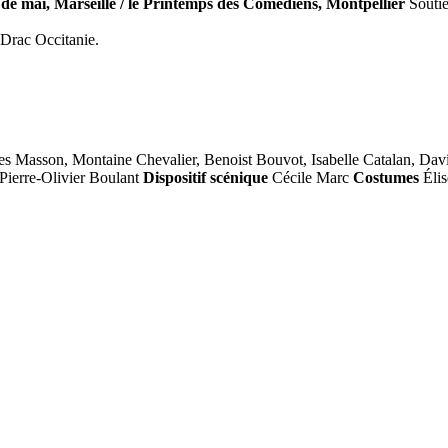
e de mai, Marseille / le Printemps des Comédiens, Montpellier
Souti
-Drac Occitanie.
es Masson, Montaine Chevalier, Benoist Bouvot, Isabelle Catalan, Dav
Pierre-Olivier Boulant
Dispositif scénique
Cécile Marc
Costumes
Éli