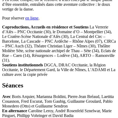
d’être ensemble, entraînés dans cette aventure collective : le doux
vertige de la danse.
Pour réserver
en ligne
.
Coproductions, Accueils en résidence et Soutiens
La Verrerie
d’Alès – PNC Occitanie (30), le Domaine d’O – Montpellier (34),
Le Cratère-Scène Nationale d’Alès (30), La Central del Circ –
Barcelone, La Cascade – PNC Ardèche – Rhône Alpes (07), CIRCa
– PNC Auch (32), Théatre Christian Liger – Nîmes (30), Théâtre
Molière Sète, scène nationale archipel de Thau – Sète (34), Eclats de
Rue – Caen (14), Résurgences – Lodève (34), ARTO – Ramonville
(31).
Soutiens institutionnels
DGCA, DRAC Occitanie, la Région
Occitanie, le Département Gard, la Ville de Nîmes, L’ADAMI et La
culture avec la copie privée
Séances
Avec
Boris Arquier, Marianna Boldini, Pierre-Jean Bréaud, Laetitia
Couasnon, Fred Escurat, Tom Gaubig, Guillaume Groulard, Pablo
Monedero (Otto) et Guillaume Sendron
En alternance
Caroline Leroy, André Rosenfeld Sznelwar, Marie
Pinguet, Phillipp Vohringer et David Badia