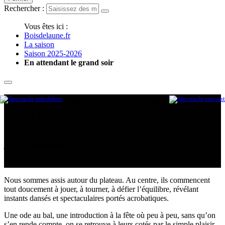
Rechercher :
Vous êtes ici :
Boisdelaune.fr
La saison
Saison 2025-2026
En attendant le grand soir
Cie Le doux supplice
En attendant le
grand soir
mercredi 24 septembre
18h30
/ CIAM
jeudi 25 septembre
19h
/ CIAM
durée 1h30
Danse
Cirque
Nous sommes assis autour du plateau. Au centre, ils commencent
tout doucement à jouer, à tourner, à défier l’équilibre, révélant
instants dansés et spectaculaires portés acrobatiques.
Une ode au bal, une introduction à la fête où peu à peu, sans qu’on
s’en rende compte, on se retrouve à leurs cotés par le simple plaisir