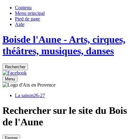
Contenu
Menu principal
Pied de page
Aide
Bois
de
l'Aune
- Arts, cirques,
théâtres, musiques, danses
Rechercher
Menu
La saison
26-27
Rechercher sur le site du Bois
de l'Aune
Fermer