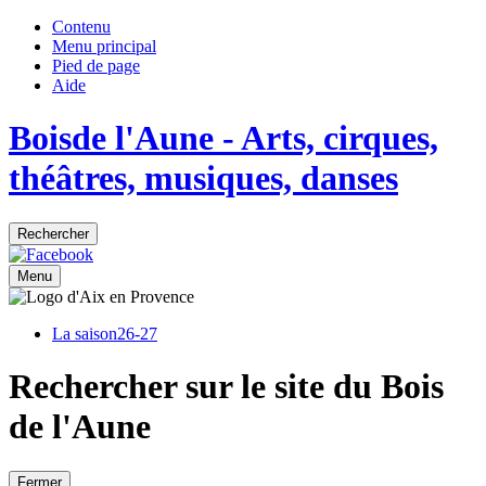
Contenu
Menu principal
Pied de page
Aide
Bois
de
l'Aune
- Arts, cirques,
théâtres, musiques, danses
Rechercher
Menu
La saison
26-27
Rechercher sur le site du Bois
de l'Aune
Fermer