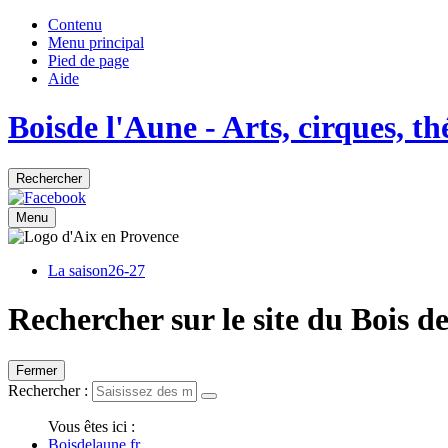
Contenu
Menu principal
Pied de page
Aide
Bois
de
l'Aune
- Arts, cirques, t
Rechercher
Menu
La saison
26-27
Rechercher sur le site du Bois d
Fermer
Rechercher :
Vous êtes ici :
Boisdelaune.fr