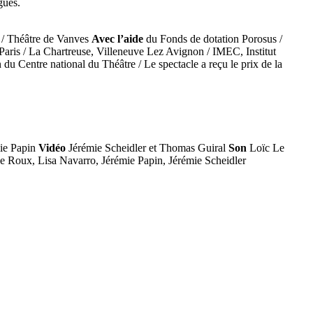
gues.
e / Théâtre de Vanves
Avec l’aide
du Fonds de dotation Porosus /
aris / La Chartreuse, Villeneuve Lez Avignon / IMEC, Institut
du Centre national du Théâtre / Le spectacle a reçu le prix de la
ie Papin
Vidéo
Jérémie Scheidler et Thomas Guiral
Son
Loïc Le
e Roux, Lisa Navarro, Jérémie Papin, Jérémie Scheidler