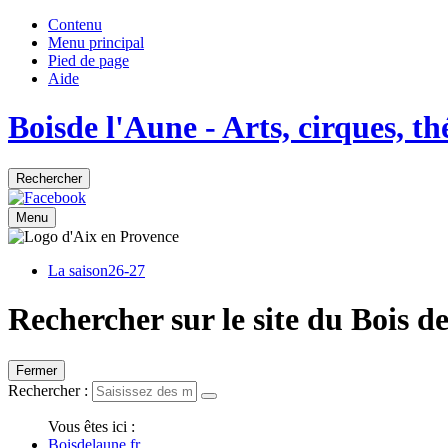
Contenu
Menu principal
Pied de page
Aide
Bois
de
l'Aune
- Arts, cirques, t
Rechercher
Menu
La saison
26-27
Rechercher sur le site du Bois d
Fermer
Rechercher :
Vous êtes ici :
Boisdelaune.fr