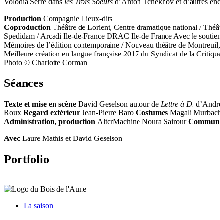
Volodia Serre dans
les Trois Soeurs
d’Anton Tchekhov et d’autres enc
Production
Compagnie Lieux-dits
Coproduction
Théâtre de Lorient, Centre dramatique national / Théâ
Spedidam / Arcadi Ile-de-France DRAC Ile-de France Avec le soutien 
Mémoires de l’édition contemporaine / Nouveau théâtre de Montreuil, C
Meilleure création en langue française 2017 du Syndicat de la Critiqu
Photo © Charlotte Corman
Séances
Texte et mise en scène
David Geselson autour de
Lettre à D.
d’André
Roux
Regard extérieur
Jean-Pierre Baro
Costumes
Magali Murbac
Administration, production
AlterMachine Noura Sairour
Communica
Avec
Laure Mathis et David Geselson
Portfolio
La saison