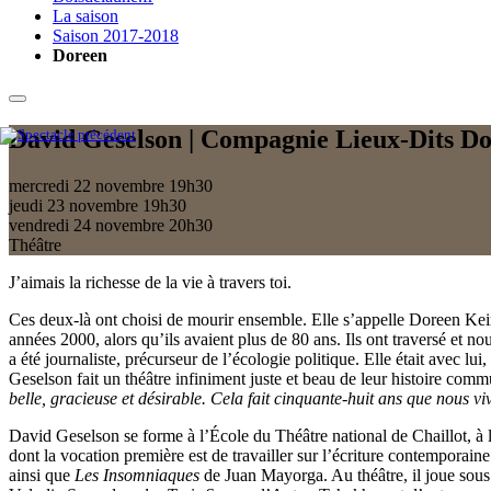
La saison
Saison 2017-2018
Doreen
David Geselson | Compagnie Lieux-Dits
Do
mercredi 22 novembre
19h30
jeudi 23 novembre
19h30
vendredi 24 novembre
20h30
Théâtre
J’aimais la richesse de la vie à travers toi.
Ces deux-là ont choisi de mourir ensemble. Elle s’appelle Doreen Keir. 
années 2000, alors qu’ils avaient plus de 80 ans. Ils ont traversé et no
a été journaliste, précurseur de l’écologie politique. Elle était avec lu
Geselson fait un théâtre infiniment juste et beau de leur histoire comm
belle, gracieuse et désirable. Cela fait cinquante-huit ans que nous v
David Geselson se forme à l’École du Théâtre national de Chaillot, à l
dont la vocation première est de travailler sur l’écriture contemporaine
ainsi que
Les Insomniaques
de Juan Mayorga. Au théâtre, il joue sous