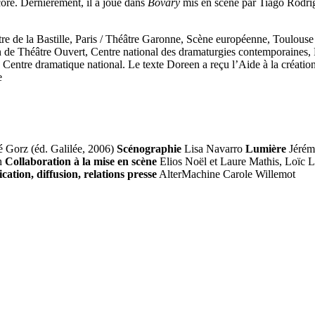
ore. Dernièrement, il a joué dans
Bovary
mis en scène par Tiago Rodri
tre de la Bastille, Paris / Théâtre Garonne, Scène européenne, Toulous
de Théâtre Ouvert, Centre national des dramaturgies contemporaines, P
entre dramatique national. Le texte Doreen a reçu l’Aide à la création 
e
 Gorz (éd. Galilée, 2006)
Scénographie
Lisa Navarro
Lumière
Jérém
h
Collaboration à la mise en scène
Elios Noël et Laure Mathis, Loïc L
tion, diffusion, relations presse
AlterMachine Carole Willemot