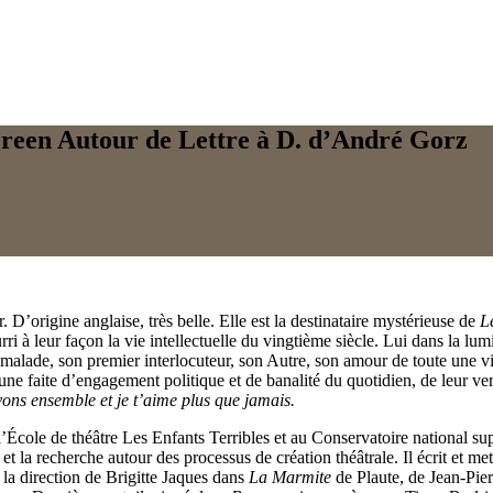
reen
Autour de Lettre à D. d’André Gorz
D’origine anglaise, très belle. Elle est la destinataire mystérieuse de
L
urri à leur façon la vie intellectuelle du vingtième siècle. Lui dans la l
i, malade, son premier interlocuteur, son Autre, son amour de toute une vi
une faite d’engagement politique et de banalité du quotidien, de leur ve
ivons ensemble et je t’aime plus que jamais.
’École de théâtre Les Enfants Terribles et au Conservatoire national su
 et la recherche autour des processus de création théâtrale. Il écrit et m
 la direction de Brigitte Jaques dans
La Marmite
de Plaute, de Jean-Pie