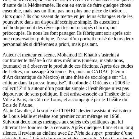
d’autre de la Méditerranée. Ils ont eu envie de faire quelque chose
ensemble, mais pas un film, pas non plus une pièce de théâtre…
alors quoi ? Ils choisissent de mettre en jeu leurs échanges et de les
poursuivre dans un dispositif scénique simple. Ils auscultent
méthodiquement des rêves qui les ont occupés chacun, ou
préoccupés. Ils nous les font partager. Ils fabriquent soir après soir
une conversation publique, l’essai d’un portrait croisé de leurs deux
personnalités si différentes a priori, mais pas tant.
Auteur et metteur en scène, Mohamed El Khatib s’astreint à
confronter le théâtre à d’autres médiums (cinéma, installations,
journaux) et à observer le produit de ces frictions. Après des études
de Lettres, un passage à Sciences Po, puis au CADAC (Centre
d’Art dramatique de Mexico) et une thèse de sociologie sur “La
critique dans la presse française”, il cofonde à Orléans en 2008 le
collectif Zirlib autour d’un postulat simple : l’esthétique n’est pas
dépourvue de sens politique. Il est artiste-associé au Théâtre de la
Ville à Paris, au Cdn de Tours, et accompagné par le Théâtre du
Bois de l’Aune.
Alain Cavalier, à la sortie de l’IDHEC devient assistant réalisateur
de Louis Malle et réalise son premier court métrage en 1958.
Suivront deux longs métrages aux sujets très politiques qui lui
attireront les foudres de la censure. Après quelques films et un long
silence, il revient au cinéma avec
Le Plein de super
, premier d’une
série de films à l’écart des modes et des courants. Alain Cavalier est