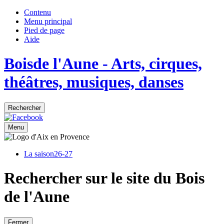
Contenu
Menu principal
Pied de page
Aide
Bois
de
l'Aune
- Arts, cirques,
théâtres, musiques, danses
Rechercher
Menu
La saison
26-27
Rechercher sur le site du Bois
de l'Aune
Fermer