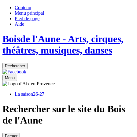
Contenu
Menu principal
Pied de page
Aide
Bois
de
l'Aune
- Arts, cirques,
théâtres, musiques, danses
Rechercher
Menu
La saison
26-27
Rechercher sur le site du Bois
de l'Aune
Fermer