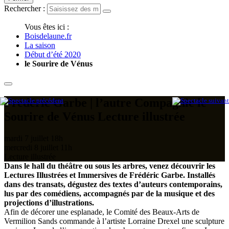
Rechercher :
Vous êtes ici :
Boisdelaune.fr
La saison
Début d’été 2020
le Sourire de Vénus
Frédéric Garbe | l’autre Compagnie
le
Sourire de Vénus
Lecture illustrée
mardi 7 juillet
18h
mercredi 8 juillet
11h
Lecture illustrée
Dans le hall du théâtre ou sous les arbres, venez découvrir les
Lectures Illustrées et Immersives de Frédéric Garbe. Installés
dans des transats, dégustez des textes d’auteurs contemporains,
lus par des comédiens, accompagnés par de la musique et des
projections d’illustrations.
Afin de décorer une esplanade, le Comité des Beaux-Arts de
Vermilion Sands commande à l’artiste Lorraine Drexel une sculpture