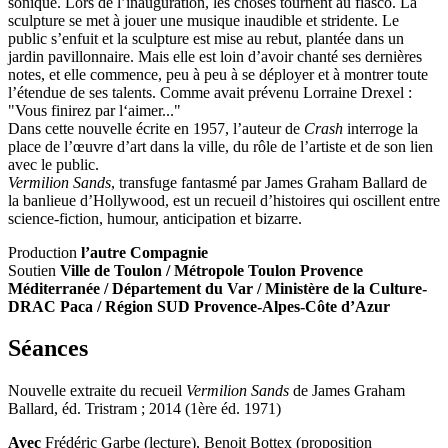
sonique. Lors de l’inauguration, les choses tournent au fiasco. La
sculpture se met à jouer une musique inaudible et stridente. Le
public s’enfuit et la sculpture est mise au rebut, plantée dans un
jardin pavillonnaire. Mais elle est loin d’avoir chanté ses dernières
notes, et elle commence, peu à peu à se déployer et à montrer toute
l’étendue de ses talents. Comme avait prévenu Lorraine Drexel :
"Vous finirez par l‘aimer..."
Dans cette nouvelle écrite en 1957, l’auteur de
Crash
interroge la
place de l’œuvre d’art dans la ville, du rôle de l’artiste et de son lien
avec le public.
Vermilion Sands
, transfuge fantasmé par James Graham Ballard de
la banlieue d’Hollywood, est un recueil d’histoires qui oscillent entre
science-fiction, humour, anticipation et bizarre.
Production
l’autre Compagnie
Soutien
Ville de Toulon / Métropole Toulon Provence
Méditerranée / Département du Var / Ministère de la Culture-
DRAC Paca / Région SUD Provence-Alpes-Côte d’Azur
Séances
Nouvelle extraite du recueil
Vermilion Sands
de James Graham
Ballard, éd. Tristram ; 2014 (1ère éd. 1971)
Avec
Frédéric Garbe (lecture), Benoit Bottex (proposition