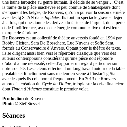
une haine farouche au genre humain. Il décide de se venger… C’est
la trame de la pièce inachevée et peu connue de Shakespeare dont
s’emparent les belges, de Roovers, qu’on a pu voir la saison dernière
avec les tg STAN dans
Infidèles
. Ils font un spectacle grave et léger
à la fois, qui questionne les dérives du faste et de l’argent, de la perte
et de l’indifférence, avec cette énergie communicative qui est leur
marque de fabrique.
De Roovers
est un collectif de théâtre anversois fondé en 1994 par
Robby Cleiren, Sara De Bosschere, Luc Nuyens et Sofie Sent,
formés au Conservatoire d’Anvers. Optant pour le théâtre de texte,
ils se dirigent aussi bien vers le répertoire classique que vers des
auteurs contemporains considérant qu’une pièce doit répondre
d’abord à une nécessité, celle d’apporter un regard particulier sur
notre société. Les acteurs effectuent un long travail autour de la table
préalable et fonctionnent sans metteur en scène à l’instar Tg Stan
avec lesquels ils collaborent fréquemment. En 2013 de Roovers
amorce la création du
Cycle du Dollar
, trilogie sur la crise financière
dont
Timon d’Athènes
constitue le premier volet.
Production
de Roovers
Photo
© Stef Stessel
Séances