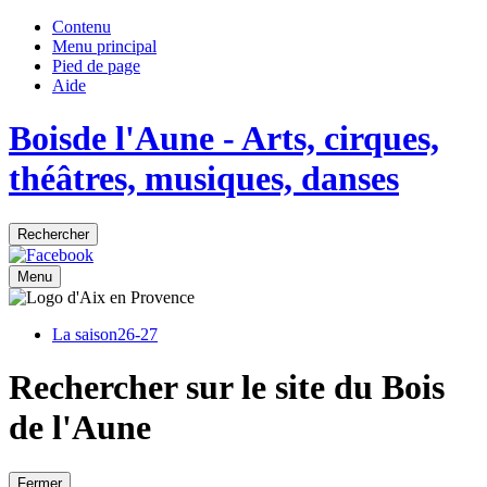
Contenu
Menu principal
Pied de page
Aide
Bois
de
l'Aune
- Arts, cirques,
théâtres, musiques, danses
Rechercher
Menu
La saison
26-27
Rechercher sur le site du Bois
de l'Aune
Fermer