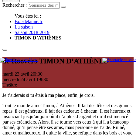
Rechercher :
Vous êtes ici :
Boisdelaune.fr
La saison
Saison 2018-2019
TIMON D’ATHÈNES
de Roovers
TIMON D’ATHÈNES
mardi 23 avril
20h30
mercredi 24 avril
19h30
Théâtre
Je t’aiderais si tu étais à ma place, enfin, je crois.
Tout le monde aime Timon, à Athènes. Il fait des fêtes et des grands
repas, il est généreux, il fait des cadeaux à chacun. Il est heureux et
insouciant jusqu’au jour où il n’a plus d’argent et qu’il est menacé
par ses créanciers. Alors, il se tourne vers ceux à qui il a beaucoup
donné, qu’il pense être ses amis, mais personne ne l’aide. Ruiné,
amer et malheureux, il quitte la ville, se réfugie dans les bois et voue