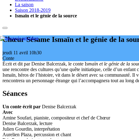
La saison
Saison 2018-2019
Ismaïn et le génie de la source
Chœur Sésame
Ismaïn et le génie de la sou
jeudi 11 avril
10h30
Conte
Écrit et dit par Denise Balcerzak, le conte I
smaïn et le génie de la so
une rencontre des cultures qu’une quête initiatique, celle d’un enfant
Ismaïn, héros de l’histoire, vit dans le désert avec sa communauté. Il v
rencontrera un personnage étrange qui l’accompagnera tout au long de
Séances
Un conte écrit par
Denise Balcerzak
Avec
Amine Soufari, pianiste, compositeur et chef de Chœur
Denise Balcerzak, lecture
Julien Gourdin, interprétation
Aurelien Plaza, percussion et chant