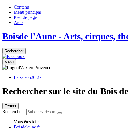
Contenu
Menu principal
Pied de page
Aide
Bois
de
l'Aune
- Arts, cirques, t
Rechercher
Menu
La saison
26-27
Rechercher sur le site du Bois d
Fermer
Rechercher :
Vous êtes ici :
Boisdelaune.fr