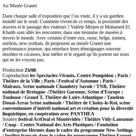
Au Musée Granet
Dans chaque salle d’exposition que l’on visite, il y a un gardien
installé sur le seuil. Comment vivent-ils ce temps, la proximité des
œuvres et le passage des visiteurs ? Valérie Mrejen et Mohamed El
Khatib sont allés les rencontrer, dans une trentaine de musées à
travers le monde. Avec certains d’entre eux, russe, belge, iranien,
suédois, new-yorkais, ils proposent au musée Granet une
performance joueuse, qui entrelace leurs témoignages souvent
insolites et cocasses, leur métier et le regard qu’ils portent sur nous
qui ne les voyons pas.
Production
Zirlib
Coproduction
les Spectacles-Vivants, Centre Pompidou ; Paris /
Théâtre de la Ville ; Paris / Festival d’Automne ; Paris /
Malraux, Scène nationale Chambéry Savoie / TNB, Théâtre
national de Bretagne -/Théâtre Garonne, Scène d’Europe ;
Toulouse / Grand T, Théâtre de Loire-Atlantique / Tandem
Douai-Arras Scène nationale / Théâtre de Choisy-le-Roi, scène
conventionnée d’intérêt national art et création pour la diversité
linguistique, en coopération avec PANTHEA
Soutien
festival ActOral et Montévidéo / Théâtre Vidy-Lausanne
/ Cnap - Centre National des Arts Plastiques / Fondation
d’entreprise Hermès dans le cadre du programme New Settings
/ Institut français dans le cadre du programme Théâtre Export.