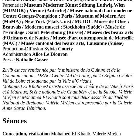
Partenariat
Museum Moderner Kunst Stiftung Ludwig Wien
(MUMOK) ; Vienne (Autriche) / Musée national d’art moderne
Centre Georges-Pompidou ; Paris / Museum of Modern Art
(MoMA) ; New York (États-Unis) / MUDO - Musée de l’Oise ;
Beauvais / Moderna museet ; Stockholm (Suède) / Musée de
l’Ermitage ; Saint-Pétersbourg (Russie) / Musées des beaux-arts
d’Orléans et de Nantes / Musée d’art contemporain de Marseille
(MAC) / Musée cantonal des beaux-arts, Lausanne (Suisse)
Production-Diffusion
Sylvia Courty
Administration
Alice Le Diouron
Presse
Nathalie Gasser
Zirlib est conventionnée par le ministère de la Culture et de la
Communication - DRAC Centre-Val de Loire, par la Région Centre-
Val de Loire et soutenue par la Ville d’Orléans.
Mohamed El Khatib est artiste associé au Théâtre de la Ville à Paris
et à Malraux, Scène nationale de Chambéry et de la Savoie. Valérie
Mréjen et Mohamed El Khatib sont tous deux associés au Théâtre
National de Bretagne. Valérie Mréjen est représentée par la Galerie
Anne-Sarah Bénichou.
Séances
Conception, réalisation
Mohamed El Khatib, Valérie Mréjen