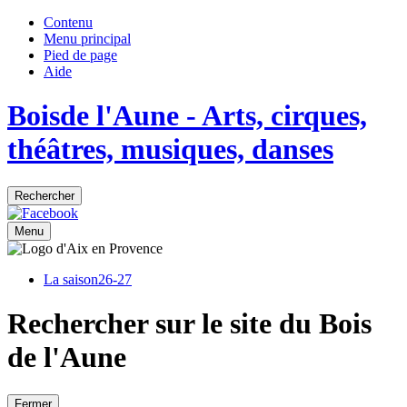
Contenu
Menu principal
Pied de page
Aide
Bois
de
l'Aune
- Arts, cirques,
théâtres, musiques, danses
Rechercher
Menu
La saison
26-27
Rechercher sur le site du Bois
de l'Aune
Fermer