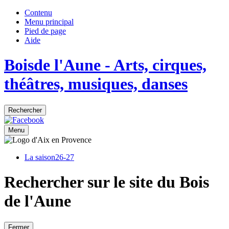
Contenu
Menu principal
Pied de page
Aide
Bois
de
l'Aune
- Arts, cirques,
théâtres, musiques, danses
Rechercher
Menu
La saison
26-27
Rechercher sur le site du Bois
de l'Aune
Fermer