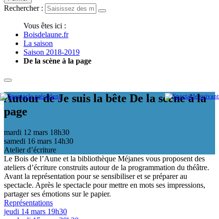
Rechercher :
Vous êtes ici :
Boisdelaune.fr
La saison
Saison 2018-2019
De la scène à la page
Autour de Je suis la bête
De la scène à la
page
mardi 12 mars
18h30
samedi 16 mars
14h30
Atelier d’écriture
Le Bois de l’Aune et la bibliothèque Méjanes vous proposent des
ateliers d’écriture construits autour de la programmation du théâtre.
Avant la représentation pour se sensibiliser et se préparer au
spectacle. Après le spectacle pour mettre en mots ses impressions,
partager ses émotions sur le papier.
Représentations
jeudi 14 mars 19h30