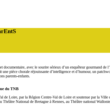
arEntS
t documentaire, avec le sourire sérieux d’un enquêteur gourmand de l’his
uit une pièce chorale réjouissante d’intelligence et d’humour, un patchwo
ions parents-enfants.
tique du TNB
Val de Loire, par la Région Centre-Val de Loire et soutenue par la Ville 
, au Théâtre National de Bretagne à Rennes, au Théâtre national Wallon