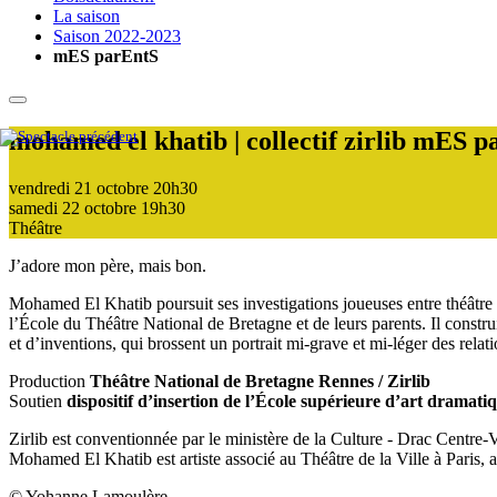
La saison
Saison 2022-2023
mES parEntS
mohamed el khatib | collectif zirlib
mES p
vendredi 21 octobre
20h30
samedi 22 octobre
19h30
Théâtre
J’adore mon père, mais bon.
Mohamed El Khatib poursuit ses investigations joueuses entre théâtre e
l’École du Théâtre National de Bretagne et de leurs parents. Il constr
et d’inventions, qui brossent un portrait mi-grave et mi-léger des relat
Production
Théâtre National de Bretagne Rennes / Zirlib
Soutien
dispositif d’insertion de l’École supérieure d’art drama
Zirlib est conventionnée par le ministère de la Culture - Drac Centre-
Mohamed El Khatib est artiste associé au Théâtre de la Ville à Paris
© Yohanne Lamoulère