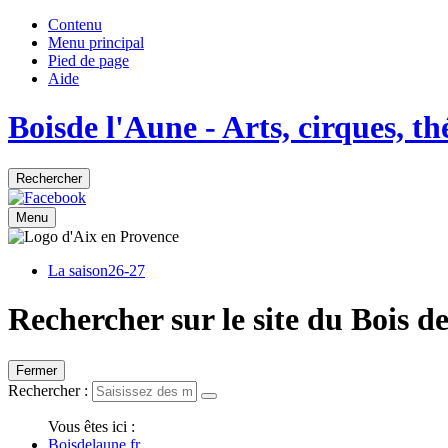
Contenu
Menu principal
Pied de page
Aide
Bois
de
l'Aune
- Arts, cirques, t
Rechercher
Menu
La saison
26-27
Rechercher sur le site du Bois d
Fermer
Rechercher :
Vous êtes ici :
Boisdelaune.fr