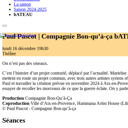
La saison
Saison 2024-2025
bATEAU
Paul Pascot | Compagnie Bon-qu’à-ça
bAT
lundi 16 décembre
19h30
Théâtre
On n’est pas des oiseaux.
C’est l’histoire d’un projet contrarié, déplacé par l’actualité. Mariel
mettent en route un projet commun, avec trois autres artistes syriens 
Paul et travailler la création prévue en novembre 2024 à Aix-en-Proven
essayer de recoller les morceaux de ce que la guerre éclate. On y parle
Production
Compagnie Bon-Qu’à-Ça
Coproduction
Ville d’Aix-en-Provence, Hammana Artist House (Li
© Paul Pascot - Compagnie Bon-qu’à-ça
Séances