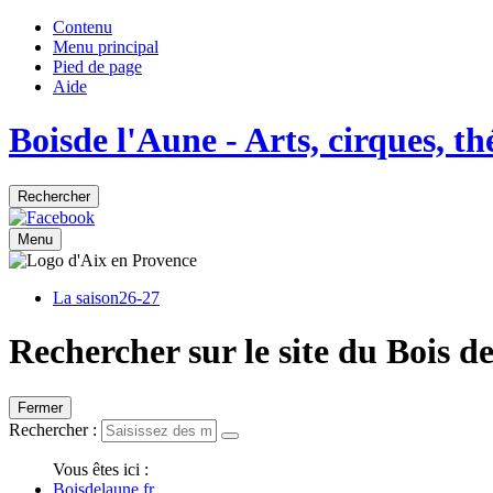
Contenu
Menu principal
Pied de page
Aide
Bois
de
l'Aune
- Arts, cirques, t
Rechercher
Menu
La saison
26-27
Rechercher sur le site du Bois d
Fermer
Rechercher :
Vous êtes ici :
Boisdelaune.fr