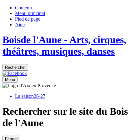
Contenu
Menu principal
Pied de page
Aide
Bois
de
l'Aune
- Arts, cirques,
théâtres, musiques, danses
Rechercher
Menu
La saison
26-27
Rechercher sur le site du Bois
de l'Aune
Fermer