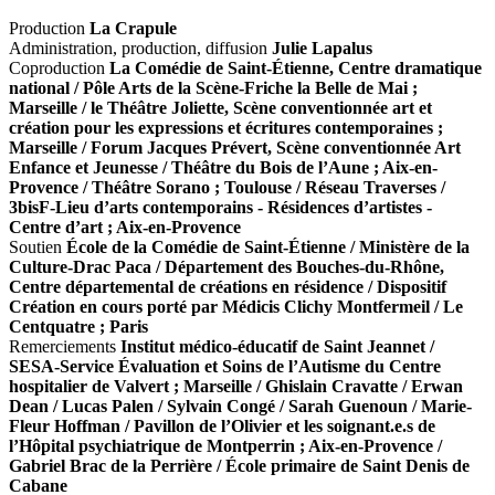
Production
La Crapule
Administration, production, diffusion
Julie Lapalus
Coproduction
La Comédie de Saint-Étienne, Centre dramatique
national / Pôle Arts de la Scène-Friche la Belle de Mai ;
Marseille / le Théâtre Joliette, Scène conventionnée art et
création pour les expressions et écritures contemporaines ;
Marseille / Forum Jacques Prévert, Scène conventionnée Art
Enfance et Jeunesse / Théâtre du Bois de l’Aune ; Aix-en-
Provence / Théâtre Sorano ; Toulouse / Réseau Traverses /
3bisF-Lieu d’arts contemporains - Résidences d’artistes -
Centre d’art ; Aix-en-Provence
Soutien
École de la Comédie de Saint-Étienne / Ministère de la
Culture-Drac Paca / Département des Bouches-du-Rhône,
Centre départemental de créations en résidence / Dispositif
Création en cours porté par Médicis Clichy Montfermeil / Le
Centquatre ; Paris
Remerciements
Institut médico-éducatif de Saint Jeannet /
SESA-Service Évaluation et Soins de l’Autisme du Centre
hospitalier de Valvert ; Marseille / Ghislain Cravatte / Erwan
Dean / Lucas Palen / Sylvain Congé / Sarah Guenoun / Marie-
Fleur Hoffman / Pavillon de l’Olivier et les soignant.e.s de
l’Hôpital psychiatrique de Montperrin ; Aix-en-Provence /
Gabriel Brac de la Perrière / École primaire de Saint Denis de
Cabane