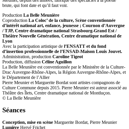
Meunier, depuis des années, fabrique des spectacles à la poésie
brute, qui font date et qu’il faut voir.
Production
La Belle Meunière
Coproduction
La Coloc’ de la culture, Scène conventionnée
d’intérêt national art, enfance, jeunesse ; Cournon d’Auvergne
/ TJP, Centre dramatique national Strasbourg-Grand Est /
Théâtre Nouvelle Génération, Centre dramatique national de
Lyon
Avec la participation artistique de
l’ENSATT et du fond
d’insertion professionnelle de l’ENSAD-Maison Louis Jouvet.
Administration, production
Caroline Tigeot
Production, diffusion
Céline Aguillon
La Belle Meunière est conventionnée par le Ministère de la Culture-
Drac Auvergne-Rhône-Alpes, la Région Auvergne-Rhône-Alpes, et
le Département de l’Allier
Pierre Meunier et Marguerite Bordat sont artistes compagnons de
Culture Commune depuis 2015. Pierre Meunier est auteur associé au
Théâtre des Îlets, Centre dramatique national de Montluçon.
© La Belle Meunière
Séances
Conception, mise en scène
Marguerite Bordat, Pierre Meunier
Lumière
Hervé Frichet