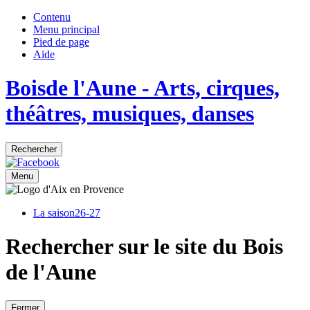
Contenu
Menu principal
Pied de page
Aide
Bois
de
l'Aune
- Arts, cirques,
théâtres, musiques, danses
Rechercher
Menu
La saison
26-27
Rechercher sur le site du Bois
de l'Aune
Fermer