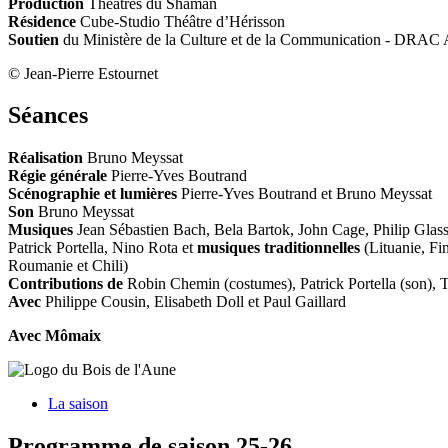
Production
Théâtres du Shaman
Résidence
Cube-Studio Théâtre d’Hérisson
Soutien
du Ministère de la Culture et de la Communication - DRAC
© Jean-Pierre Estournet
Séances
Réalisation
Bruno Meyssat
Régie générale
Pierre-Yves Boutrand
Scénographie et lumières
Pierre-Yves Boutrand et Bruno Meyssat
Son
Bruno Meyssat
Musiques
Jean Sébastien Bach, Bela Bartok, John Cage, Philip Glass
Patrick Portella, Nino Rota et
musiques traditionnelles
(Lituanie, Fin
Roumanie et Chili)
Contributions de
Robin Chemin (costumes), Patrick Portella (son), 
Avec
Philippe Cousin, Elisabeth Doll et Paul Gaillard
Avec Mômaix
La saison
Programme de saison 25-26