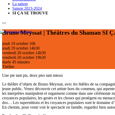
La saison
Saison 2023-2024
SI ÇA SE TROUVE
Bruno Meyssat | Théâtres du Shaman
SI 
jeudi 19 octobre
10h
jeudi 19 octobre
14h30
vendredi 20 octobre
14h30
vendredi 20 octobre
19h30
durée 45 minutes
Théâtre
Une pie tant pis, deux pies tant mieux
Le théâtre d’objets de Bruno Meyssat, avec les fidèles de sa compagn
jeune public. Venez découvrir cet artiste hors du commun, qui arpente 
les interprètes manipulent et organisent comme dans une cérémonie mysté
croyances populaires, les gestes et les choses qui protègent ou menacent,
dos… Les superstitions et les croyances populaires sont le domaine d
En chemin, pour venir voir le spectacle en famille, regardez bien autou