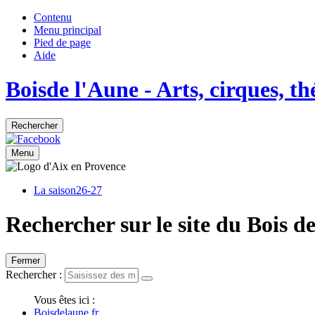
Contenu
Menu principal
Pied de page
Aide
Bois
de
l'Aune
- Arts, cirques, t
Rechercher
Menu
La saison
26-27
Rechercher sur le site du Bois d
Fermer
Rechercher :
Vous êtes ici :
Boisdelaune.fr