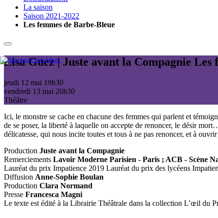
La saison
Saison 2021-2022
Les femmes de Barbe-Bleue
Lisa Guez | Juste avant la Compagnie
Les 
jeudi 12 mai
19h30
vendredi 13 mai
20h30
Théâtre
Ici, le monstre se cache en chacune des femmes qui parlent et témoignen
de se poser, la liberté à laquelle on accepte de renoncer, le désir mor
délicatesse, qui nous incite toutes et tous à ne pas renoncer, et à ouvrir
Production
Juste avant la Compagnie
Remerciements
Lavoir Moderne Parisien - Paris ; ACB - Scène N
Lauréat du prix Impatience 2019 Lauréat du prix des lycéens Impatie
Diffusion
Anne-Sophie Boulan
Production
Clara Normand
Presse
Francesca Magni
Le texte est édité à la Librairie Théâtrale dans la collection L’œil du P