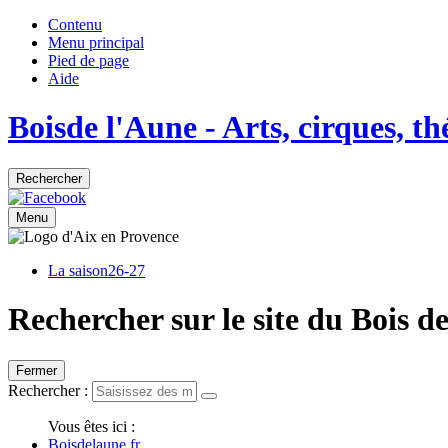
Contenu
Menu principal
Pied de page
Aide
Bois
de
l'Aune
- Arts, cirques, t
Rechercher
Menu
La saison
26-27
Rechercher sur le site du Bois d
Fermer
Rechercher :
Vous êtes ici :
Boisdelaune.fr