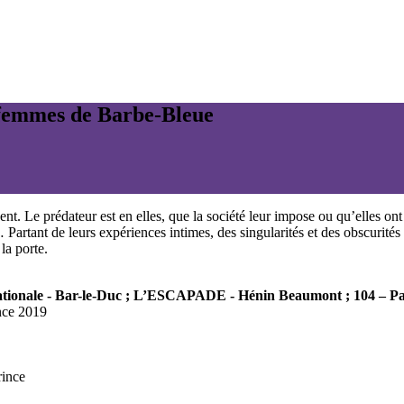
femmes de Barbe-Bleue
t. Le prédateur est en elles, que la société leur impose ou qu’elles ont 
t… Partant de leurs expériences intimes, des singularités et des obscuri
 la porte.
ationale - Bar-le-Duc ; L’ESCAPADE - Hénin Beaumont ; 104 – Pa
nce 2019
rince