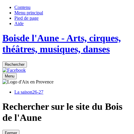
Contenu
Menu principal
Pied de page
Aide
Bois
de
l'Aune
- Arts, cirques,
théâtres, musiques, danses
Rechercher
Menu
La saison
26-27
Rechercher sur le site du Bois
de l'Aune
Fermer