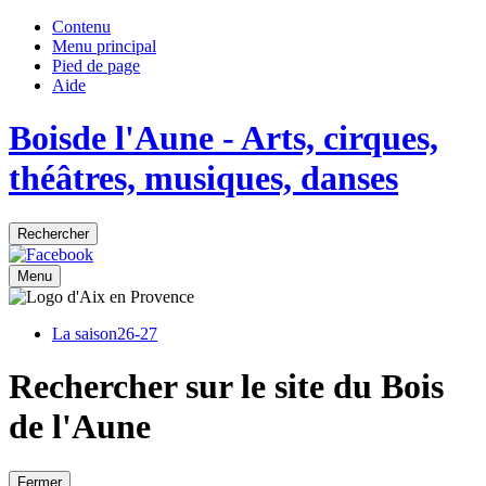
Contenu
Menu principal
Pied de page
Aide
Bois
de
l'Aune
- Arts, cirques,
théâtres, musiques, danses
Rechercher
Menu
La saison
26-27
Rechercher sur le site du Bois
de l'Aune
Fermer