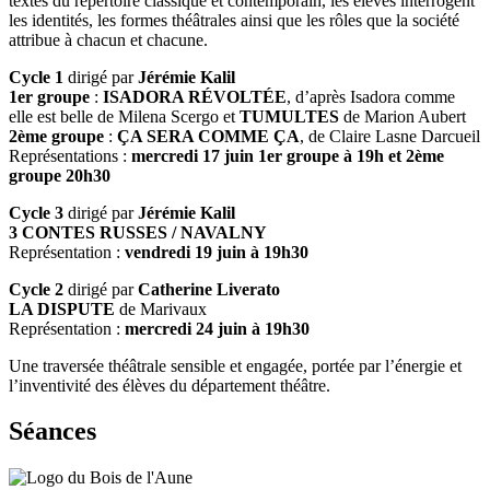
textes du répertoire classique et contemporain, les élèves interrogent
les identités, les formes théâtrales ainsi que les rôles que la société
attribue à chacun et chacune.
Cycle 1
dirigé par
Jérémie Kalil
1er groupe
:
ISADORA RÉVOLTÉE
, d’après Isadora comme
elle est belle de Milena Scergo et
TUMULTES
de Marion Aubert
2ème groupe
:
ÇA SERA COMME ÇA
, de Claire Lasne Darcueil
Représentations :
mercredi 17 juin 1er groupe à 19h et 2ème
groupe 20h30
Cycle 3
dirigé par
Jérémie Kalil
3 CONTES RUSSES / NAVALNY
Représentation :
vendredi 19 juin à 19h30
Cycle 2
dirigé par
Catherine Liverato
LA DISPUTE
de Marivaux
Représentation :
mercredi 24 juin à 19h30
Une traversée théâtrale sensible et engagée, portée par l’énergie et
l’inventivité des élèves du département théâtre.
Séances