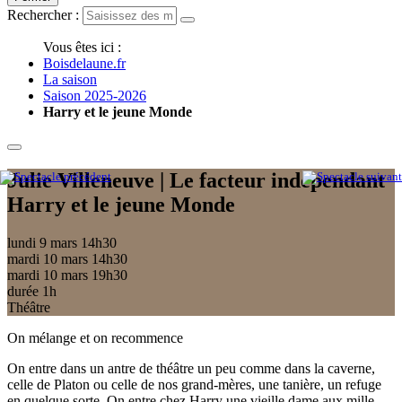
Rechercher :
Vous êtes ici :
Boisdelaune.fr
La saison
Saison 2025-2026
Harry et le jeune Monde
Julie Villeneuve | Le facteur indépendant
Harry et le jeune Monde
lundi 9 mars
14h30
mardi 10 mars
14h30
mardi 10 mars
19h30
durée 1h
Théâtre
On mélange et on recommence
On entre dans un antre de théâtre un peu comme dans la caverne,
celle de Platon ou celle de nos grand-mères, une tanière, un refuge
en quelque sorte. On entre chez Harry une vieille dame aux mille