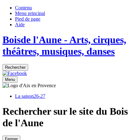
Contenu
Menu principal
Pied de page
Aide
Bois
de
l'Aune
- Arts, cirques,
théâtres, musiques, danses
Rechercher
Menu
La saison
26-27
Rechercher sur le site du Bois
de l'Aune
Fermer