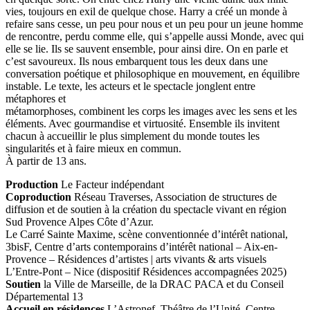
vies, toujours en exil de quelque chose. Harry a créé un monde à
refaire sans cesse, un peu pour nous et un peu pour un jeune homme
de rencontre, perdu comme elle, qui s’appelle aussi Monde, avec qui
elle se lie. Ils se sauvent ensemble, pour ainsi dire. On en parle et
c’est savoureux. Ils nous embarquent tous les deux dans une
conversation poétique et philosophique en mouvement, en équilibre
instable. Le texte, les acteurs et le spectacle jonglent entre
métaphores et
métamorphoses, combinent les corps les images avec les sens et les
éléments. Avec gourmandise et virtuosité. Ensemble ils invitent
chacun à accueillir le plus simplement du monde toutes les
singularités et à faire mieux en commun.
À partir de 13 ans.
Production
Le Facteur indépendant
Coproduction
Réseau Traverses, Association de structures de
diffusion et de soutien à la création du spectacle vivant en région
Sud Provence Alpes Côte d’Azur.
Le Carré Sainte Maxime, scène conventionnée d’intérêt national,
3bisF, Centre d’arts contemporains d’intérêt national – Aix-en-
Provence – Résidences d’artistes | arts vivants & arts visuels
L’Entre-Pont – Nice (dispositif Résidences accompagnées 2025)
Soutien
la Ville de Marseille, de la DRAC PACA et du Conseil
Départemental 13
Accueil en résidences
L’Astronef, Théâtre de l’Unité, Centre