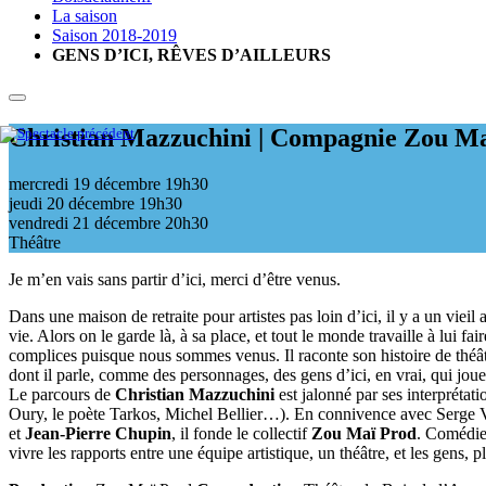
La saison
Saison 2018-2019
GENS D’ICI, RÊVES D’AILLEURS
Christian Mazzuchini | Compagnie Zou M
mercredi 19 décembre
19h30
jeudi 20 décembre
19h30
vendredi 21 décembre
20h30
Théâtre
Je m’en vais sans partir d’ici, merci d’être venus.
Dans une maison de retraite pour artistes pas loin d’ici, il y a un vieil
vie. Alors on le garde là, à sa place, et tout le monde travaille à lui 
complices puisque nous sommes venus. Il raconte son histoire de théâtre 
dont il parle, comme des personnages, des gens d’ici, en vrai, qui joue
Le parcours de
Christian Mazzuchini
est jalonné par ses interprétat
Oury, le poète Tarkos, Michel Bellier…). En connivence avec Serge Vall
et
Jean-Pierre Chupin
, il fonde le collectif
Zou Maï Prod
. Comédien
vivre les rapports entre une équipe artistique, un théâtre, et les gens, p