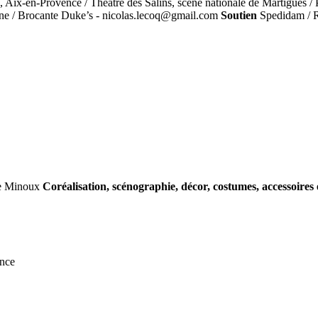
Aix-en-Provence / Théâtre des Salins, scène nationale de Martigues / P
aune / Brocante Duke’s - nicolas.lecoq@gmail.com
Soutien
Spedidam / R
 Le Minoux
Coréalisation, scénographie, décor, costumes, accessoires 
ence