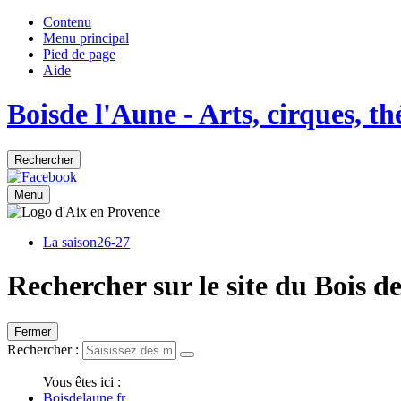
Contenu
Menu principal
Pied de page
Aide
Bois
de
l'Aune
- Arts, cirques, t
Rechercher
Menu
La saison
26-27
Rechercher sur le site du Bois d
Fermer
Rechercher :
Vous êtes ici :
Boisdelaune.fr