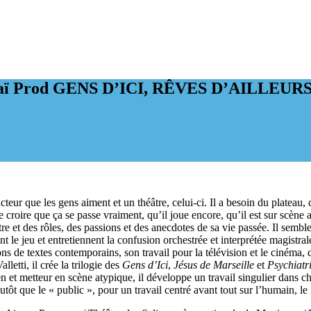
aï Prod
GENS D’ICI, RÊVES D’AILLEUR
 acteur que les gens aiment et un théâtre, celui-ci. Il a besoin du plateau
faire croire que ça se passe vraiment, qu’il joue encore, qu’il est sur sc
et des rôles, des passions et des anecdotes de sa vie passée. Il semble qu
nt le jeu et entretiennent la confusion orchestrée et interprétée magist
ions de textes contemporains, son travail pour la télévision et le cinéma,
etti, il crée la trilogie des
Gens d’Ici
,
Jésus de Marseille
et
Psychiatr
 et metteur en scène atypique, il développe un travail singulier dans cha
lutôt que le « public », pour un travail centré avant tout sur l’humain, le l