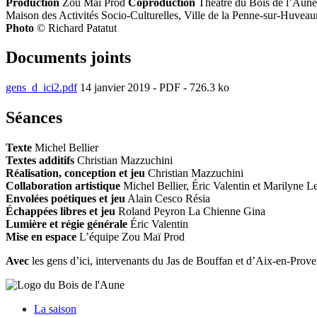
Production
Zou Maï Prod
Coproduction
Théâtre du Bois de l’Aune, 
Maison des Activités Socio-Culturelles, Ville de la Penne-sur-Huve
Photo
© Richard Patatut
Documents joints
gens_d_ici2.pdf
14 janvier 2019
-
PDF
-
726.3 ko
Séances
Texte
Michel Bellier
Textes additifs
Christian Mazzuchini
Réalisation, conception et jeu
Christian Mazzuchini
Collaboration artistique
Michel Bellier, Éric Valentin et Marilyne
Envolées poétiques et jeu
Alain Cesco Résia
Échappées libres et jeu
Roland Peyron La Chienne Gina
Lumière et régie générale
Éric Valentin
Mise en espace
L’équipe Zou Maï Prod
Avec
les gens d’ici, intervenants du Jas de Bouffan et d’Aix-en-Prov
La saison