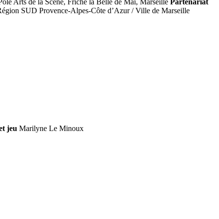
ôle Arts de la Scène, Friche la Belle de Mai, Marseille
Partenariat
égion SUD Provence-Alpes-Côte d’Azur / Ville de Marseille
et jeu
Marilyne Le Minoux