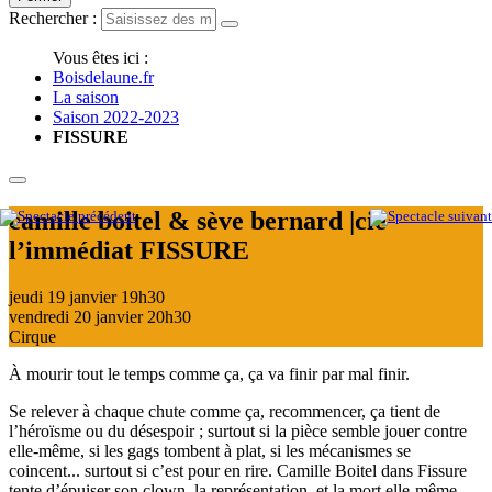
Rechercher :
Vous êtes ici :
Boisdelaune.fr
La saison
Saison 2022-2023
FISSURE
camille boitel & sève bernard |cie
l’immédiat
FISSURE
jeudi 19 janvier
19h30
vendredi 20 janvier
20h30
Cirque
À mourir tout le temps comme ça, ça va finir par mal finir.
Se relever à chaque chute comme ça, recommencer, ça tient de
l’héroïsme ou du désespoir ; surtout si la pièce semble jouer contre
elle-même, si les gags tombent à plat, si les mécanismes se
coincent... surtout si c’est pour en rire. Camille Boitel dans Fissure
tente d’épuiser son clown, la représentation, et la mort elle-même.