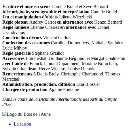
Écriture et mise en scène
Camille Boitel et Sève Bernard
Idée originale, scénographie et interprétation
Camille Boitel
Jeu et manipulation d’objets
Juliette Wierzbicki
Régie platea
u Audrey Carrot
en alternance avec
Kenzo Bernard
Régie lumière
Étienne Charles
en alternance avec
Lionel
Usandivaras
Construction décors
Vincent Gadras
Confection des costumes
Caroline Dumoutiers, Nathalie Saulnier,
Lucie Milvoy
Régie générale
Stéphane Graillot
Accessoires
L’immédiat, Guillaume Béguinot et Margot Chalmeton
avec l’aide de
Franck Limon-Duparcmeur, Maxime Burochain,
Sylvain Giraudeau, Hervé Vieusse, Louise Diebold
Remerciements à
Denis Brely, Christophe Charamond, Thomas
Marechal
Administration, production, diffusion
Elsa Blossier
Chargée de production
Agathe Fontaine
Dans le cadre de la Biennale Internationale des Arts du Cirque
2023
La saison