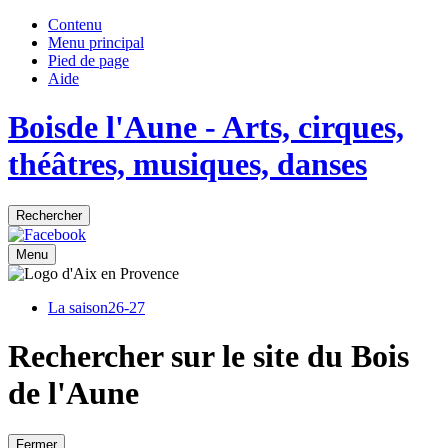
Contenu
Menu principal
Pied de page
Aide
Bois
de
l'Aune
- Arts, cirques,
théâtres, musiques, danses
Rechercher
Menu
La saison
26-27
Rechercher sur le site du Bois
de l'Aune
Fermer