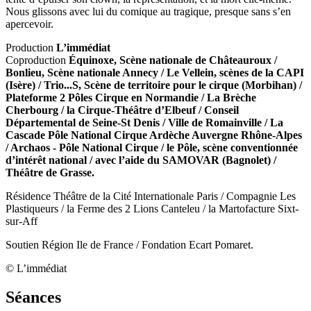
Nous glissons avec lui du comique au tragique, presque sans s’en
apercevoir.
Production
L’immédiat
Coproduction
Équinoxe, Scène nationale de Châteauroux /
Bonlieu, Scène nationale Annecy / Le Vellein, scènes de la CAPI
(Isère) / Trio...S, Scène de territoire pour le cirque (Morbihan) /
Plateforme 2 Pôles Cirque en Normandie / La Brèche
Cherbourg / la Cirque-Théâtre d’Elbeuf / Conseil
Départemental de Seine-St Denis / Ville de Romainville / La
Cascade Pôle National Cirque Ardèche Auvergne Rhône-Alpes
/ Archaos - Pôle National Cirque / le Pôle, scène conventionnée
d’intérêt national / avec l’aide du SAMOVAR (Bagnolet) /
Théâtre de Grasse.
Résidence Théâtre de la Cité Internationale Paris / Compagnie Les
Plastiqueurs / la Ferme des 2 Lions Canteleu / la Martofacture Sixt-
sur-Aff
Soutien Région Ile de France / Fondation Ecart Pomaret.
© L’immédiat
Séances