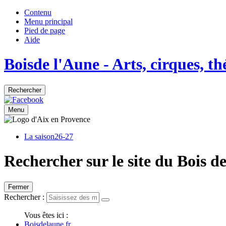
Contenu
Menu principal
Pied de page
Aide
Bois
de
l'Aune
- Arts, cirques, t
Rechercher
Menu
La saison
26-27
Rechercher sur le site du Bois d
Fermer
Rechercher :
Vous êtes ici :
Boisdelaune.fr