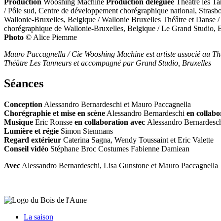
Production
Wooshing Machine
Production déléguée
Théâtre les T
/ Pôle sud, Centre de développement chorégraphique national, Strasbo
Wallonie-Bruxelles, Belgique / Wallonie Bruxelles Théâtre et Danse /
chorégraphique de Wallonie-Bruxelles, Belgique / Le Grand Studio, B
Photo
© Alice Piemme
Mauro Paccagnella / Cie Wooshing Machine est artiste associé au Théâ
Théâtre Les Tanneurs et accompagné par Grand Studio, Bruxelles
Séances
Conception
Alessandro Bernardeschi et Mauro Paccagnella
Chorégraphie et mise en scène
Alessandro Bernardeschi
en collabo
Musique
Eric Ronsse
en collaboration avec
Alessandro Bernardesc
Lumière et régie
Simon Stenmans
Regard extérieur
Caterina Sagna, Wendy Toussaint et Eric Valette
Conseil vidéo
Stéphane Broc Costumes Fabienne Damiean
Avec
Alessandro Bernardeschi, Lisa Gunstone et Mauro Paccagnella
La saison