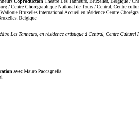
anneurs
Coproduction
Théâtre Les Tanneurs, Bruxelles, Belgique / Ch
urg / Centre Chorégraphique National de Tours / Central, Centre cultu
 Wallonie Bruxelles International Accueil en résidence Centre Chorégra
ruxelles, Belgique
tre Les Tanneurs, en résidence artistique à Central, Centre Culturel 
ration avec
Mauro Paccagnella
hi