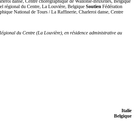
arleroi danse, Centre chorégraphique de Wallonie-Bruxelles, Belgique
rel régional du Centre, La Louvière, Belgique
Soutien
Fédération
phique National de Tours / La Raffinerie, Charleroi danse, Centre
Régional du Centre (La Louvière), en résidence administrative au
Italie
Belgique