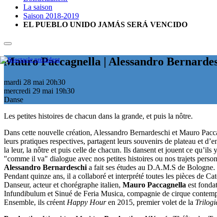
La saison
Saison 2018-2019
EL PUEBLO UNIDO JAMÁS SERÁ VENCIDO
Mauro Paccagnella | Alessandro Bernarde
mardi 28 mai
20h30
mercredi 29 mai
19h30
Danse
Les petites histoires de chacun dans la grande, et puis la nôtre.
Dans cette nouvelle création, Alessandro Bernardeschi et Mauro Pacca
leurs pratiques respectives, partagent leurs souvenirs de plateau et d
la leur, la nôtre et puis celle de chacun. Ils dansent et jouent ce qu’i
"comme il va" dialogue avec nos petites histoires ou nos trajets pers
Alessandro Bernardeschi
a fait ses études au D.A.M.S de Bologne. I
Pendant quinze ans, il a collaboré et interprété toutes les pièces de Ca
Danseur, acteur et chorégraphe italien,
Mauro Paccagnella
est fondat
Infundibulum et Sinué de Feria Musica, compagnie de cirque contempor
Ensemble, ils créent
Happy Hour
en 2015, premier volet de la
Trilogi