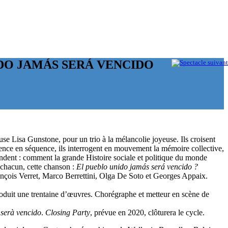
DO JAMÁS SERÁ VENCIDO
euse Lisa Gunstone, pour un trio à la mélancolie joyeuse. Ils croisent
quence en séquence, ils interrogent en mouvement la mémoire collective,
emandent : comment la grande Histoire sociale et politique du monde
 chacun, cette chanson :
El pueblo unido jamás será vencido ?
ançois Verret, Marco Berrettini, Olga De Soto et Georges Appaix.
oduit une trentaine d’œuvres. Chorégraphe et metteur en scène de
 serà vencido
.
Closing Party
, prévue en 2020, clôturera le cycle.