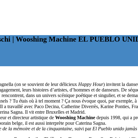
schi | Wooshing Machine
EL PUEBLO UNI
gnella (on se souvient de leur délicieux
Happy Hour
) invitent la dans
’engagement, leurs histoires d’artistes, d’hommes et de danseurs. De sé
ls y rencontrent, dans un univers scénique poétique et singulier, et se d
onnels ? Tu étais où à tel moment ? Ça nous évoque quoi, par exemple, à
l a travaillé avec Paco Decina, Catherine Diverrès, Karine Ponties, Fr
terina Sagna. Il vit entre Bruxelles et Madrid.
eur et directeur artistique de
Wooshing Machine
depuis 1998, qui a pr
ain belge, il est aussi interprète pour Caterina Sagna.
e de la mémoire et de la cinquantaine
, suivi par
El Pueblo unido jamàs