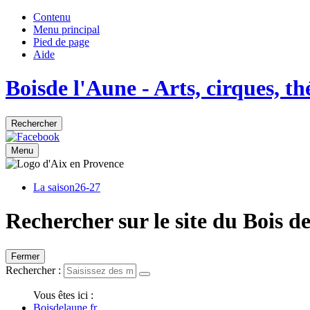
Contenu
Menu principal
Pied de page
Aide
Bois
de
l'Aune
- Arts, cirques, t
Rechercher
Menu
La saison
26-27
Rechercher sur le site du Bois d
Fermer
Rechercher :
Vous êtes ici :
Boisdelaune.fr