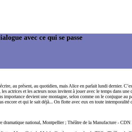
ialogue avec ce qui se passe
 écrire, au présent, au quotidien, mais Alice en parlait lundi dernier. C
 les actrices et les acteurs nous invitent à jouer avec le temps dans une
ns importance devient une montagne, selon comme on le conjugue au pas
 pas encore et qui le sait déjà... On flotte avec eux en toute intemporali
entre dramatique national, Montpellier ; Théâtre de la Manufacture - C