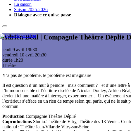
La saison
Saison 2025-2026
Dialogue avec ce qui se passe
Adrien Béal | Compagnie Théâtre Déplié
D
jeudi 9 avril
19h30
vendredi 10 avril
20h30
durée 1h20
Théâtre
Y’a pas de problème, le problème est imaginaire
Il est question d’un mur à peindre - mais comment ? - et d’une lettre à
l’humour sensible et l’écriture ciselée de Nicolas Doutey, Adrien Béal,
devient ici une matière à interroger, expérimenter… Un évènement sa
l’extérieur s’efface en un rien de temps selon qui parle, qui ne le sait
commun.
Production
Compagnie Théâtre Déplié
Coproductions
Studio-Théâtre de Vitry, Théâtre des 13 Vents - C
national ; Théâtre Jean-Vilar de Vitry-sur-Seine