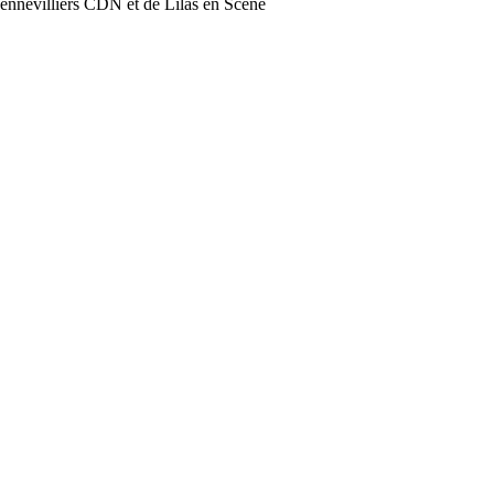
Gennevilliers CDN et de Lilas en Scène
.