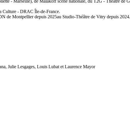
liette - Marseille), de Malakoff scène nationale, du T2G - Théâtre de 
 la Culture - DRAC Île-de-France.
DN de Montpellier depuis 2025au Studio-Théâtre de Vitry depuis 2024
ana, Julie Lesgages, Louis Lubat et Laurence Mayor