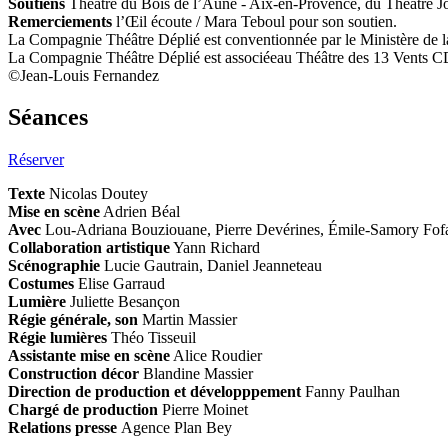
Soutiens
Théâtre du Bois de l’Aune - Aix-en-Provence, du Théâtre Jo
Remerciements
l’Œil écoute / Mara Teboul pour son soutien.
La Compagnie Théâtre Déplié est conventionnée par le Ministère de
La Compagnie Théâtre Déplié est associéeau Théâtre des 13 Vents C
©Jean-Louis Fernandez
Séances
Réserver
Texte
Nicolas Doutey
Mise en scène
Adrien Béal
Avec
Lou-Adriana Bouziouane, Pierre Devérines, Émile-Samory Fof
Collaboration artistique
Yann Richard
Scénographie
Lucie Gautrain, Daniel Jeanneteau
Costumes
Elise Garraud
Lumière
Juliette Besançon
Régie générale, son
Martin Massier
Régie lumières
Théo Tisseuil
Assistante mise en scène
Alice Roudier
Construction décor
Blandine Massier
Direction de production et développpement
Fanny Paulhan
Chargé de production
Pierre Moinet
Relations presse
Agence Plan Bey